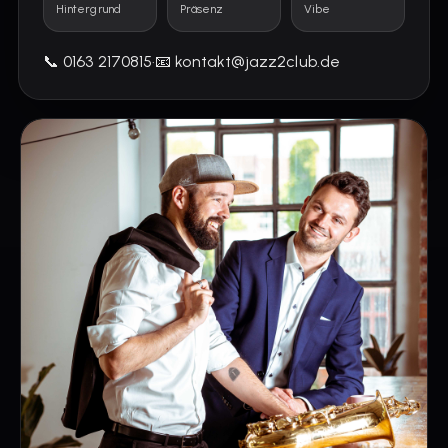
Hintergrund
Präsenz
Vibe
📞 0163 2170815
·
📧 kontakt@jazz2club.de